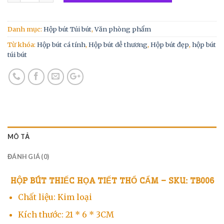
Danh mục:
Hộp bút Túi bút
,
Văn phòng phẩm
Từ khóa:
Hộp bút cá tính
,
Hộp bút dễ thương
,
Hộp bút đẹp
,
hộp bút
túi bút
MÔ TẢ
ĐÁNH GIÁ (0)
HỘP BÚT THIẾC HỌA TIẾT THỔ CẨM – SKU: TB006
Chất liệu: Kim loại
Kích thước: 21 * 6 * 3CM