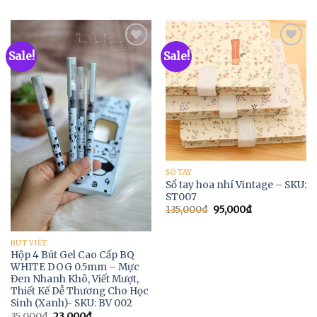
Sale!
Sale!
Add to
Add to
Wishlist
Wishlist
SỔ TAY
Sổ tay hoa nhí Vintage – SKU:
ST007
135,000
₫
95,000
₫
BÚT VIẾT
Hộp 4 Bút Gel Cao Cấp BQ
WHITE DOG 0.5mm – Mực
Đen Nhanh Khô, Viết Mượt,
Thiết Kế Dễ Thương Cho Học
Sinh (Xanh)- SKU: BV 002
35,000
₫
23,000
₫