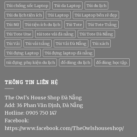
Túi chống sốc Laptop
Túi da Laptop
Túi du lịch
Túi du lịch tiện ích
Túi Laptop
Túi Laptop bền rẻ đẹp
Túi Nữ
Túi tiện ích du lịch
Túi Tote
Túi Tote Trắng
Túi Tote Une
túi tote vải đà nẵng
Túi Tote Đà Nẵng
Túi Vải
Túi vải trắng
Túi Vải Đà Nẵng
Túi xách
Túi đựng Laptop
Túi đựng laptop đà nẵng
túi đựng phụ kiện du lịch
đồ dùng du lịch
đồ dùng học tập.
THÔNG TIN LIÊN HỆ
The Owl’s House Shop Đà Nẵng
Add: 36 Phan Văn Định, Đà Nẵng
Hotline: 0905 750 147
Facebook:
https://www.facebook.com/TheOwlshouseshop/