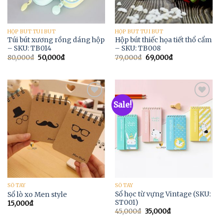
HỘP BÚT TÚI BÚT
HỘP BÚT TÚI BÚT
Túi bút xương rồng dáng hộp
Hộp bút thiếc họa tiết thổ cẩm
– SKU: TB014
– SKU: TB008
80,000
₫
50,000
₫
79,000
₫
69,000
₫
Sale!
Add to
Add to
Wishlist
Wishlist
SỔ TAY
SỔ TAY
Sổ học từ vựng Vintage (SKU:
Sổ lò xo Men style
ST001)
15,000
₫
45,000
₫
35,000
₫