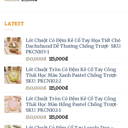
LATEST
Lót Chuột Có Đệm Kê Cổ Tay Họa Tiết Chó
Dachshund Dễ Thương Chống Trượt- SKU:
PKCN103-1
150,000
₫
115,000
₫
Lót Chuột Tròn Có Đệm Kê Cổ Tay Công
Thái Học Màu Xanh Pastel Chống Trượt-
SKU: PKCN102-2
150,000
₫
115,000
₫
Lót Chuột Tròn Có Đệm Kê Cổ Tay Công
Thái Học Màu Hồng Pastel Chống Trượt-
SKU: PKCN102-1
150,000
₫
115,000
₫
Lót Chuột Có Đệm Cổ Tay Lovely Dog –