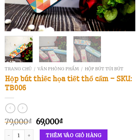
TRANG CHỦ
VĂN PHÒNG PHẨM
HỘP BÚT TÚI BÚT
/
/
Hộp bút thiếc họa tiết thổ cẩm – SKU:
TB006
79,000
69,000
₫
₫
THÊM VÀO GIỎ HÀNG