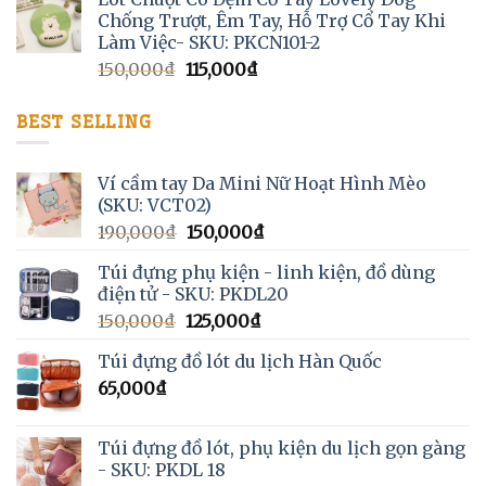
Chống Trượt, Êm Tay, Hỗ Trợ Cổ Tay Khi
Làm Việc- SKU: PKCN101-2
150,000
₫
115,000
₫
BEST SELLING
Ví cầm tay Da Mini Nữ Hoạt Hình Mèo
(SKU: VCT02)
190,000
₫
150,000
₫
Túi đựng phụ kiện - linh kiện, đồ dùng
điện tử - SKU: PKDL20
150,000
₫
125,000
₫
Túi đựng đồ lót du lịch Hàn Quốc
65,000
₫
Túi đựng đồ lót, phụ kiện du lịch gọn gàng
- SKU: PKDL 18