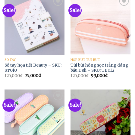
Sale!
Sale!
Add to
Add to
Wishlist
Wishlist
SỔ TAY
HỘP BÚT TÚI BÚT
Sổ tay họa tiết Beauty – SKU:
Túi bút hồng sọc trắng dáng
ST010
bầu Deli – SKU: TB012
125,000
₫
75,000
₫
125,000
₫
99,000
₫
Sale!
Sale!
Add to
Add to
Wishlist
Wishlist