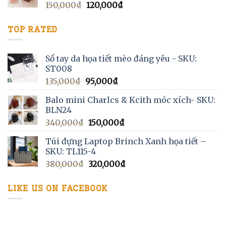
150,000
₫
120,000
₫
TOP RATED
Sổ tay da họa tiết mèo đáng yêu - SKU:
ST008
135,000
₫
95,000
₫
Balo mini Charlcs & Kcith móc xích- SKU:
BLN24
340,000
₫
150,000
₫
Túi đựng Laptop Brinch Xanh họa tiết –
SKU: TL115-4
380,000
₫
320,000
₫
LIKE US ON FACEBOOK