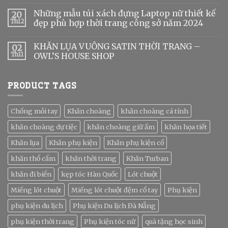
Những mẫu túi xách đựng Laptop nữ thiết kế
20
Th12
đẹp phù hợp thời trang công sở năm 2024
KHĂN LỤA VUÔNG SATIN THỜI TRANG –
02
Th11
OWL’S HOUSE SHOP
PRODUCT TAGS
Chống mỏi tay
Khăn choàng
khăn choàng cá tính
khăn choàng dự tiệc
khăn choàng giữ ấm
khăn họa tiết
Khăn lụa
Khăn phụ kiện
Khăn phụ kiện cổ
khăn thổ cẩm
khăn thời trang
Khăn Turban
khăn đi biển
kẹp tóc Hàn Quốc
Lót chuột
Miếng lót chuột
Miếng lót chuột đệm cổ tay
Phụ kiện
phụ kiện du lịch
Phụ kiện Du lịch Đà Nẵng
phụ kiện thời trang
Phụ kiện tóc nữ
quà tặng học sinh